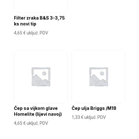
Filter zraka B&S 3-3,75
ks novi tip
4,65
€
uključ. PDV
Čep sa vijkom glave
Čep ulja Briggs /M18
Homelite (lijevi navoj)
1,33
€
uključ. PDV
4,65
€
uključ. PDV