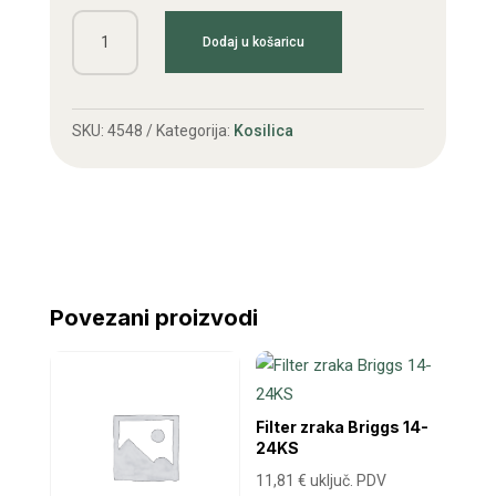
Nož
Dodaj u košaricu
kosilice
Castel
Garden
SKU:
4548
Kategorija:
Kosilica
fi
18x510
količina
Povezani proizvodi
Filter zraka Briggs 14-
24KS
11,81
€
uključ. PDV