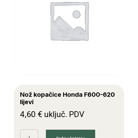
Nož kopačice Honda F600-620
lijevi
4,60
€
uključ. PDV
Nož