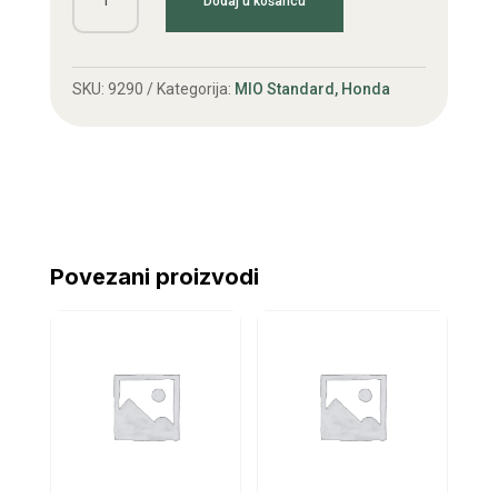
Dodaj u košaricu
kopačice
Honda
F600-
SKU:
9290
Kategorija:
MIO Standard, Honda
620
lijevi
količina
Povezani proizvodi