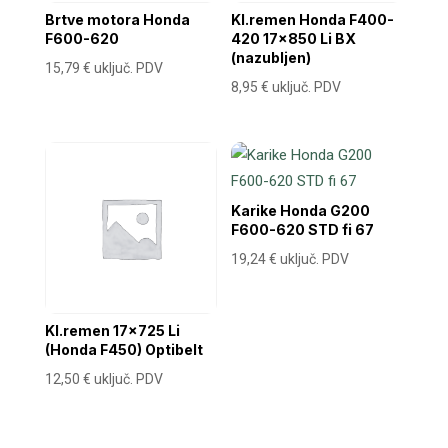
Brtve motora Honda
Kl.remen Honda F400-
F600-620
420 17×850 Li BX
(nazubljen)
15,79
€
uključ. PDV
8,95
€
uključ. PDV
Karike Honda G200
F600-620 STD fi 67
19,24
€
uključ. PDV
Kl.remen 17×725 Li
(Honda F450) Optibelt
12,50
€
uključ. PDV