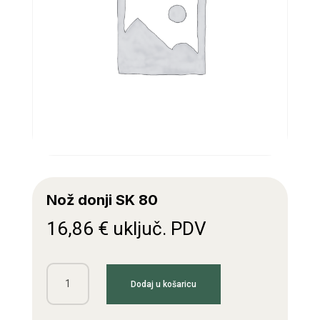
Nož donji SK 80
16,86
€
uključ. PDV
Nož
Dodaj u košaricu
donji
SK