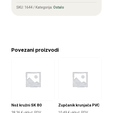
80
SKU:
1644
Kategorija:
Ostalo
količina
Povezani proizvodi
Nož kružni SK 80
Zupčanik krunjača PVC
38,36
€
uključ. PDV
10,49
€
uključ. PDV