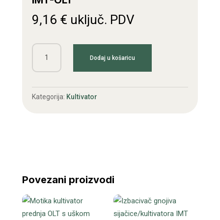
IMT-OLT
9,16
€
uključ. PDV
Motika
Dodaj u košaricu
kultivatora
zadnja
Desna
Kategorija:
Kultivator
IMT-
OLT
količina
Povezani proizvodi