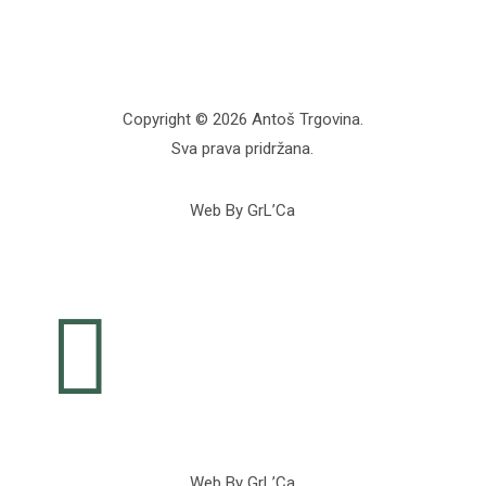
Copyright © 2026 Antoš Trgovina.
Sva prava pridržana.
Web By GrL’Ca

Web By GrL’Ca