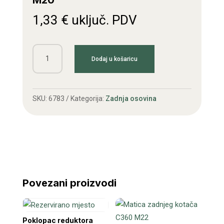
M20
1,33
€
uključ. PDV
Matica
Dodaj u košaricu
zadnjeg
kotača
C335
SKU:
6783
Kategorija:
Zadnja osovina
M20
količina
Povezani proizvodi
Poklopac reduktora