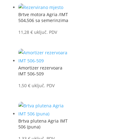
Brtve motora Agria /IMT
504,506 sa semerinzima
11,28
€
uključ. PDV
Amortizer rezervoara
IMT 506-509
1,50
€
uključ. PDV
Brtva plutena Agria IMT
506 (puna)
1,33
€
uključ. PDV