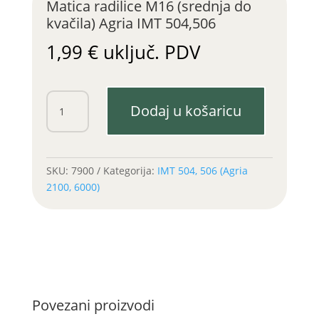
Matica radilice M16 (srednja do
kvačila) Agria IMT 504,506
1,99
€
uključ. PDV
Matica
Dodaj u košaricu
radilice
M16
(srednja
do
SKU:
7900
Kategorija:
IMT 504, 506 (Agria
kvačila)
2100, 6000)
Agria
IMT
504,506
količina
Povezani proizvodi