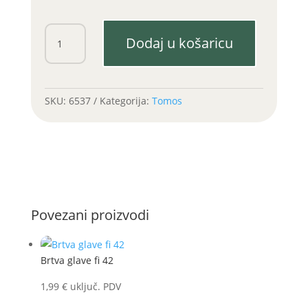
Matica
Dodaj u košaricu
kvačila
APN
stari
tip
SKU:
6537
Kategorija:
Tomos
količina
Povezani proizvodi
Brtva glave fi 42
1,99
€
uključ. PDV