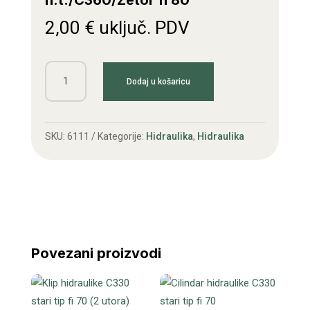
n.t./C360/Zetor fi 80
2,00
€
uključ. PDV
Manžeta
Dodaj u košaricu
klipa
hidraulike
C335
SKU:
6111
Kategorije:
Hidraulika
,
Hidraulika
n.t./C360/Zetor
fi
80
količina
Povezani proizvodi