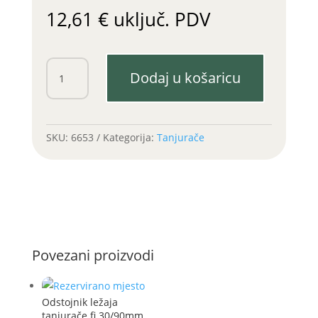
12,61
€
uključ. PDV
Ležaj
Dodaj u košaricu
tanjurače
vučene
SIP
(55x100x46)
SKU:
6653
Kategorija:
Tanjurače
količina
Povezani proizvodi
Odstojnik ležaja
tanjurače fi 30/90mm