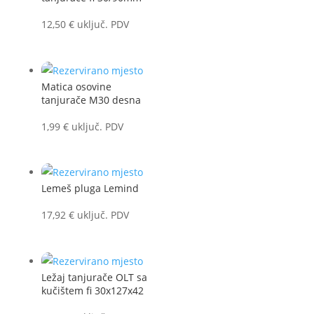
12,50
€
uključ. PDV
Matica osovine
tanjurače M30 desna
1,99
€
uključ. PDV
Lemeš pluga Lemind
17,92
€
uključ. PDV
Ležaj tanjurače OLT sa
kučištem fi 30x127x42