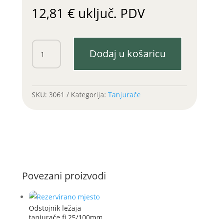
12,81
€
uključ. PDV
Ležaj
Dodaj u košaricu
tanjurače
OLT
fi
30
SKU:
3061
Kategorija:
Tanjurače
mm
(Srb.)
količina
Povezani proizvodi
Odstojnik ležaja
tanjurače fi 25/100mm