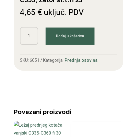
C355, Zetor st.t.fi 25
4,65
€
uključ. PDV
Ležaj
Dodaj u košaricu
prednjeg
kotača
vanjski
SKU:
6051
Kategorija:
Prednja osovina
C355,
Zetor
st.t.fi
25
količina
Povezani proizvodi