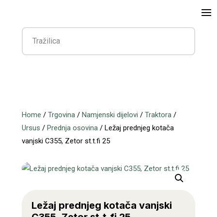
Home
/
Trgovina
/
Namjenski dijelovi
/
Traktora
/
Ursus
/
Prednja osovina
/ Ležaj prednjeg kotača
vanjski C355, Zetor st.t.fi 25
Ležaj prednjeg kotača vanjski