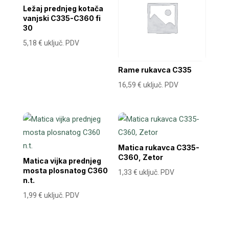
Ležaj prednjeg kotača
vanjski C335-C360 fi
30
5,18
€
uključ. PDV
Rame rukavca C335
16,59
€
uključ. PDV
Matica rukavca C335-
C360, Zetor
Matica vijka prednjeg
mosta plosnatog C360
1,33
€
uključ. PDV
n.t.
1,99
€
uključ. PDV