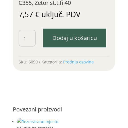
C355, Zetor st.t.fi 40
7,57
€
uključ. PDV
Ležaj
Dodaj u košaricu
prednjeg
kotača
unutarnji
C355,
SKU:
6050
Kategorija:
Prednja osovina
Zetor
st.t.fi
40
količina
Povezani proizvodi