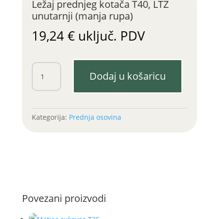
Ležaj prednjeg kotača T40, LTZ
unutarnji (manja rupa)
19,24
€
uključ. PDV
Ležaj
Dodaj u košaricu
prednjeg
kotača
T40,
LTZ
Kategorija:
Prednja osovina
unutarnji
(manja
rupa)
količina
Povezani proizvodi