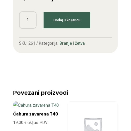
Ležaj
Dodaj u košaricu
freze
T35-
T70
SKU:
261
Kategorija:
Branje i žetva
količina
Povezani proizvodi
Čahura zavarena T40
19,00
€
uključ. PDV