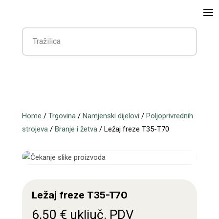
Home
/
Trgovina
/
Namjenski dijelovi
/
Poljoprivrednih
strojeva
/
Branje i žetva
/ Ležaj freze T35-T70
Ležaj freze T35-T70
6,50
€
uključ. PDV