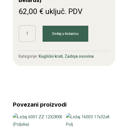
Belarus)
62,00
€
uključ. PDV
Ležaj
Dodaj u košaricu
6217
NSK
Japan
Kategorije:
Kuglični kruti
,
Zadnja osovina
(kotača
Belarus)
količina
Povezani proizvodi