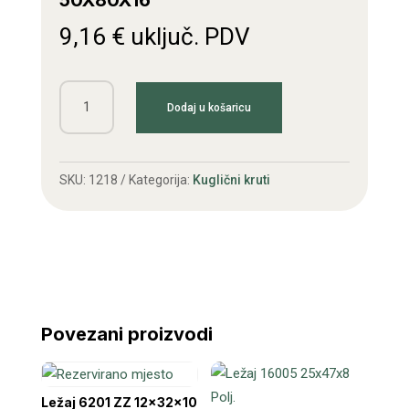
50X80X16
9,16
€
uključ. PDV
Ležaj
Dodaj u košaricu
6010
FAG
ZZ/C3
SKU:
1218
Kategorija:
Kuglični kruti
50X80X16
količina
Povezani proizvodi
Ležaj 6201 ZZ 12x32x10