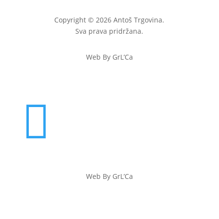
Copyright © 2026 Antoš Trgovina.
Sva prava pridržana.
Web By GrL’Ca

Web By GrL’Ca