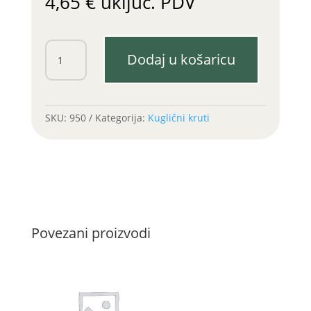
4,65
€
uključ. PDV
Ležaj
Dodaj u košaricu
6008
ZZ
40X68X15
(Poljska)
SKU:
950
Kategorija:
Kuglični kruti
količina
Povezani proizvodi