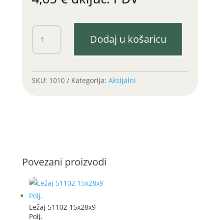
Ležaj
Dodaj u košaricu
51108
40x60x13
(Poljska)
količina
SKU:
1010
Kategorija:
Aksijalni
Povezani proizvodi
Ležaj 51102 15x28x9
Polj.