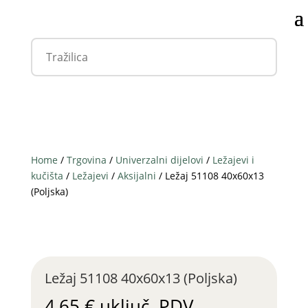
Home
/
Trgovina
/
Univerzalni dijelovi
/
Ležajevi i
kučišta
/
Ležajevi
/
Aksijalni
/ Ležaj 51108 40x60x13
(Poljska)
Ležaj 51108 40x60x13 (Poljska)
4,65
€
uključ. PDV