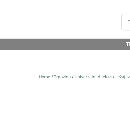
T
Home
/
Trgovina
/
Univerzalni dijelovi
/
Ležajev