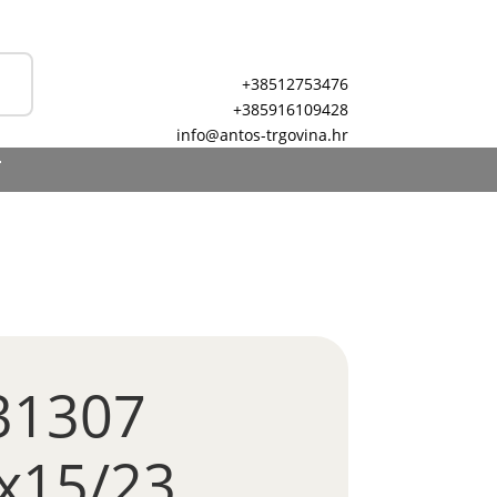
+38512753476
+385916109428
info@antos-trgovina.hr
T
 31307
x15/23