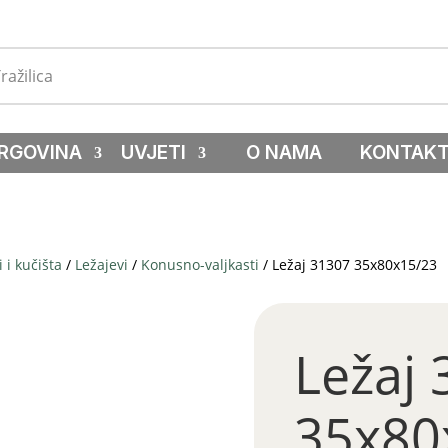
RGOVINA
UVJETI
O NAMA
KONTAK
i i kučišta
/
Ležajevi
/
Konusno-valjkasti
/ Ležaj 31307 35x80x15/23
Ležaj
35x80