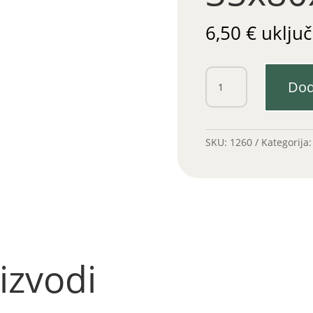
6,50
€
uključ
Ležaj
Dod
31307
35x80x15/23
količina
SKU:
1260
Kategorija
izvodi