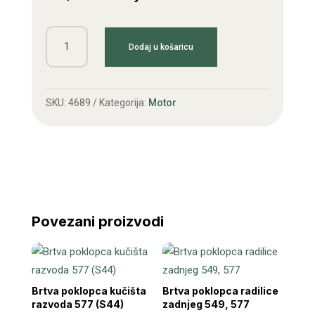
Lančanik
Dodaj u košaricu
radilice
IMT
533
SKU:
4689
Kategorija:
Motor
količina
Povezani proizvodi
Brtva poklopca kučišta
Brtva poklopca radilice
razvoda 577 (S44)
zadnjeg 549, 577