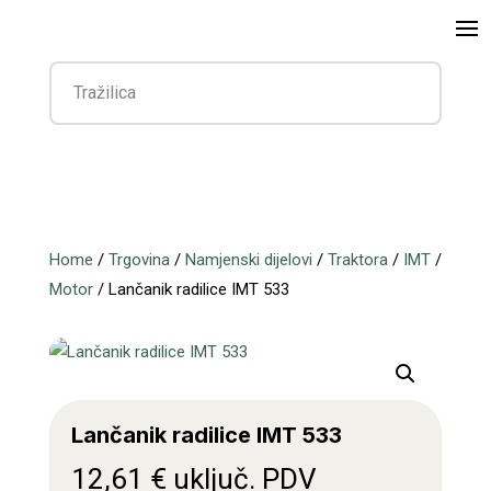
Home
/
Trgovina
/
Namjenski dijelovi
/
Traktora
/
IMT
/
Motor
/ Lančanik radilice IMT 533
Lančanik radilice IMT 533
12,61
€
uključ. PDV