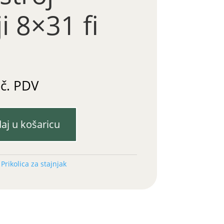
i 8×31 fi
m
uč. PDV
aj u košaricu
:
Prikolica za stajnjak