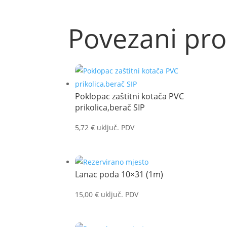
Povezani pro
Poklopac zaštitni kotača PVC
prikolica,berač SIP
5,72
€
uključ. PDV
Lanac poda 10×31 (1m)
15,00
€
uključ. PDV