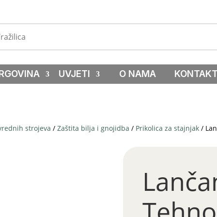
RGOVINA
UVJETI
O NAMA
KONTAK
vrednih strojeva
/
Zaštita bilja i gnojidba
/
Prikolica za stajnjak
/ Lan
Lanča
Tehno