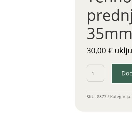
prednj
35m
30,00
€
uklj
Lančanik
Dod
poda
Tehnostroj
prednji
8x31
SKU:
8877
Kategorija
fi
35mm
količina