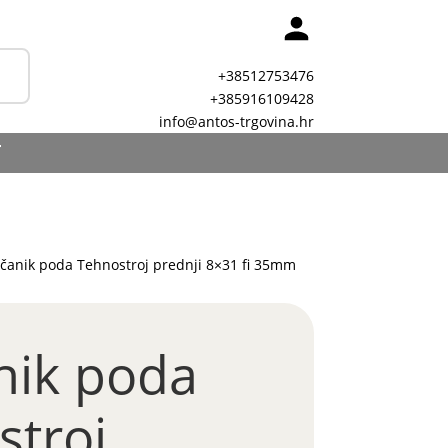
+38512753476
+385916109428
info@antos-trgovina.hr
T
čanik poda Tehnostroj prednji 8×31 fi 35mm
nik poda
stroj