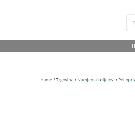
T
Home
/
Trgovina
/
Namjenski dijelovi
/
Poljopri