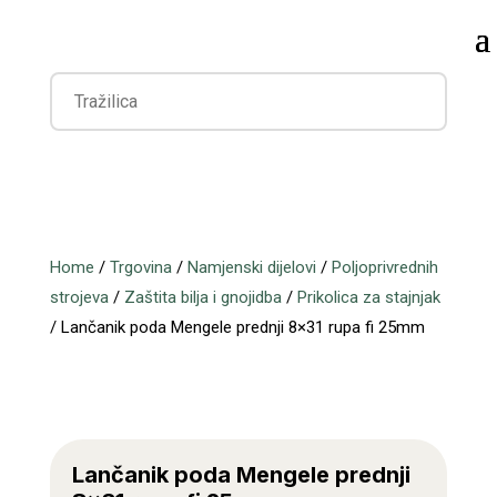
Home
/
Trgovina
/
Namjenski dijelovi
/
Poljoprivrednih
strojeva
/
Zaštita bilja i gnojidba
/
Prikolica za stajnjak
/ Lančanik poda Mengele prednji 8×31 rupa fi 25mm
Lančanik poda Mengele prednji