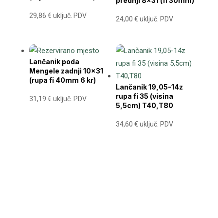
prednji 8×31 (fi 30mm)
29,86
€
uključ. PDV
24,00
€
uključ. PDV
Lančanik poda
Mengele zadnji 10×31
(rupa fi 40mm 6 kr)
Lančanik 19,05-14z
rupa fi 35 (visina
31,19
€
uključ. PDV
5,5cm) T40,T80
34,60
€
uključ. PDV