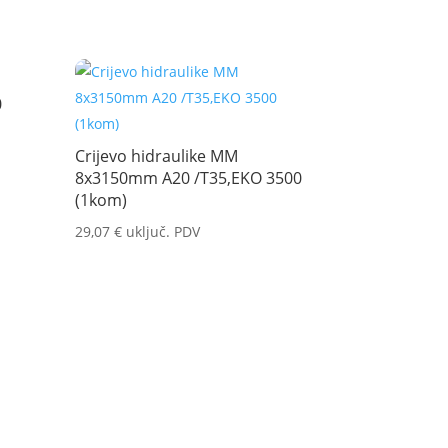
0
Crijevo hidraulike MM
8x3150mm A20 /T35,EKO 3500
(1kom)
29,07
€
uključ. PDV