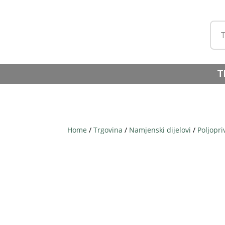
T
Home
/
Trgovina
/
Namjenski dijelovi
/
Poljopri