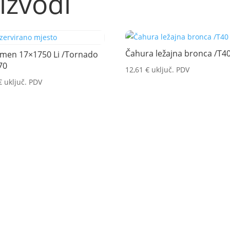
izvodi
Čahura ležajna bronca /T4
emen 17×1750 Li /Tornado
70
12,61
€
uključ. PDV
€
uključ. PDV