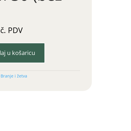
uč. PDV
aj u košaricu
:
Branje i žetva