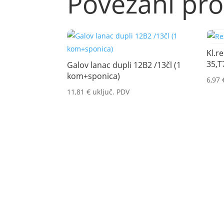
Povezani pro
Kl.r
35,T
Galov lanac dupli 12B2 /13čl (1
kom+sponica)
6,97
11,81
€
uključ. PDV