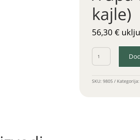
kajle)
56,30
€
uklj
Lančanik
Dod
41,4-
8z
/rupa
fi
SKU:
9805
Kategorija
30
(bez
kajle)
količina