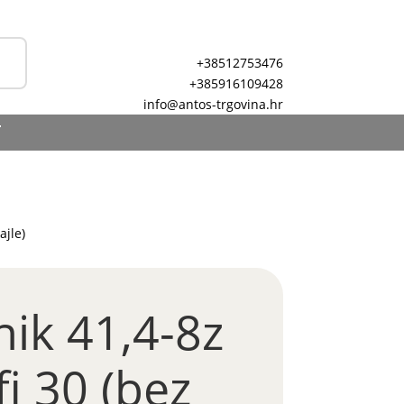
+38512753476
+385916109428
info@antos-trgovina.hr
T
ajle)
ik 41,4-8z
fi 30 (bez