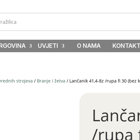
RGOVINA
UVJETI
O NAMA
KONTAK
vrednih strojeva
/
Branje i žetva
/ Lančanik 41,4-8z /rupa fi 30 (bez k
Lančan
/rupa 