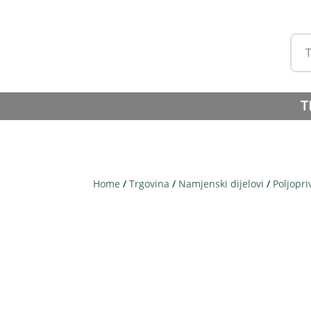
T
Home
/
Trgovina
/
Namjenski dijelovi
/
Poljopri