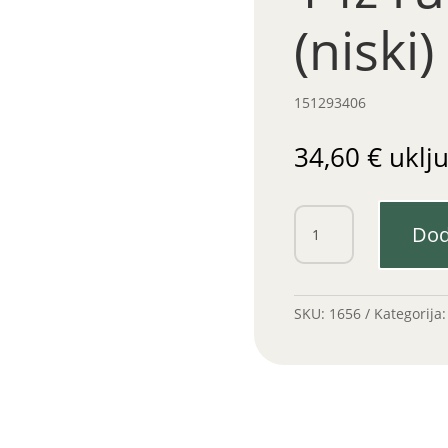
(niski)
151293406
34,60
€
uklj
Lančanik
Dod
19,05-
14z
rupa
35mm
SKU:
1656
Kategorija
(niski)
količina