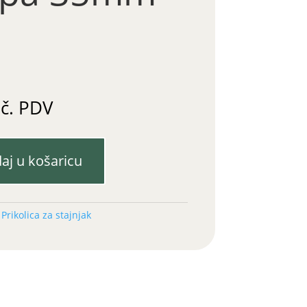
uč. PDV
aj u košaricu
:
Prikolica za stajnjak