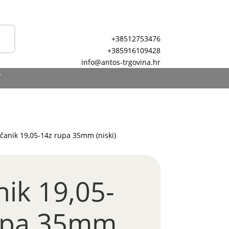
+38512753476
+385916109428
info@antos-trgovina.hr
T
čanik 19,05-14z rupa 35mm (niski)
ik 19,05-
upa 35mm