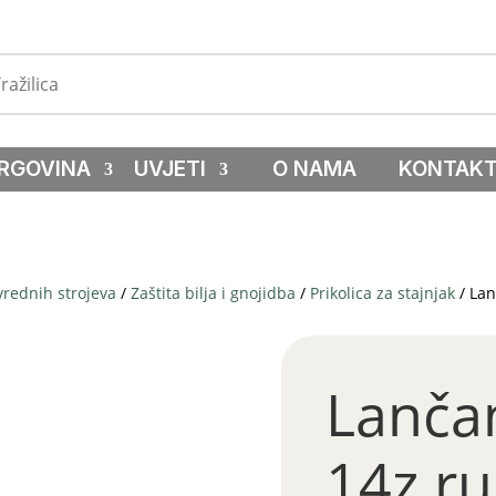
RGOVINA
UVJETI
O NAMA
KONTAK
vrednih strojeva
/
Zaštita bilja i gnojidba
/
Prikolica za stajnjak
/ Lan
Lančan
14z r