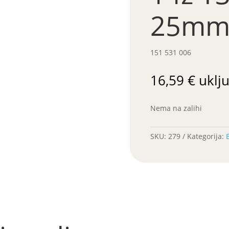
25m
151 531 006
16,59
€
uklj
Nema na zalihi
SKU:
279
Kategorija: