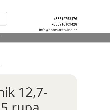
+38512753476
+385916109428
info@antos-trgovina.hr
T
m
ik 12,7-
35 rupa