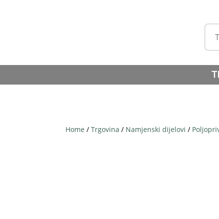
T
Home
/
Trgovina
/
Namjenski dijelovi
/
Poljopri