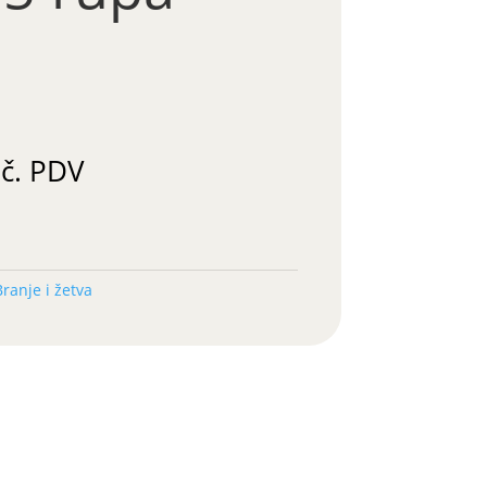
m
uč. PDV
Branje i žetva