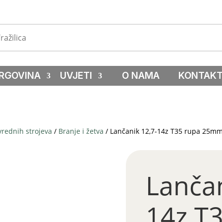
RGOVINA
UVJETI
O NAMA
KONTAK
vrednih strojeva
/
Branje i žetva
/ Lančanik 12,7-14z T35 rupa 25m
Lančan
14z T