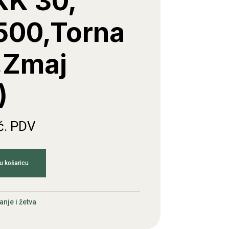
KK 30,
00,Torna
,Zmaj
)
č. PDV
u košaricu
anje i žetva