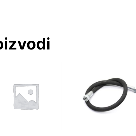
35,Zmaj
(1kom)
količina
oizvodi