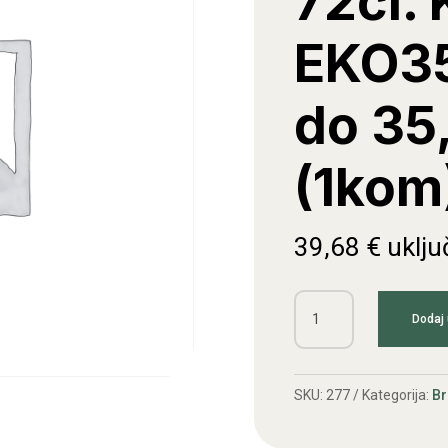
72čl. 
EKO35
do 35
(1kom
39,68
€
uklju
Lanac
Dodaj 
uvlačni
72čl.
KK
SKU:
277
Kategorija:
Br
30,
EKO3500,Tornado