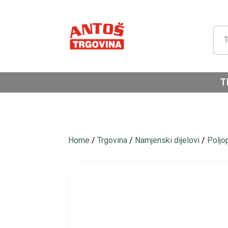
T
Home
/
Trgovina
/
Namjenski dijelovi
/
Poljo