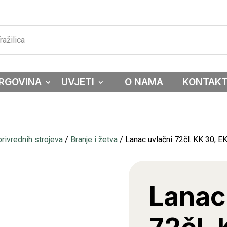
RGOVINA
UVJETI
O NAMA
KONTAK
privrednih strojeva
/
Branje i žetva
/ Lanac uvlačni 72čl. KK 30, 
Lanac