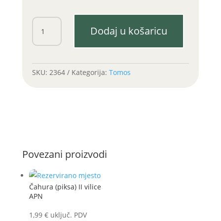
Lanac
Dodaj u košaricu
APN
(sa
spojnicom)
(1
SKU:
2364
Kategorija:
Tomos
kom)
količina
Povezani proizvodi
Čahura (piksa) II vilice
APN
1,99
€
uključ. PDV