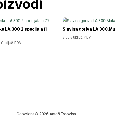
oizvodi
ke LA 300 2.specijala fi
Slavina goriva LA 300,M
7,30
€
uključ. PDV
4
€
uključ. PDV
Copyright © 2026 Antoš Trgovina.