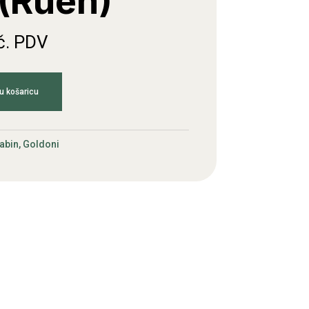
 (Ruen)
č. PDV
u košaricu
abin, Goldoni