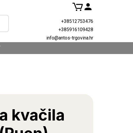
+38512753476
+385916109428
info@antos-trgovina.hr
T
a kvačila