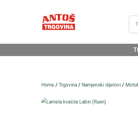
T
Home
/
Trgovina
/
Namjenski dijelovi
/
Motok