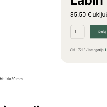
Labin
35,50
€
uklju
Lamela
Dodaj 
kvačila
Labin
(Ruen)
SKU:
7213
Kategorija:
L
količina
ubi: 16×20 mm