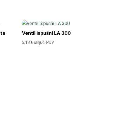
uta
Ventil ispušni LA 300
5,18
€
uključ. PDV