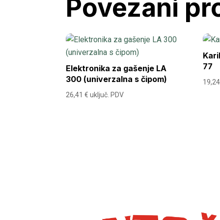
Povezani pr
Kari
77
Elektronika za gašenje LA
300 (univerzalna s čipom)
19,2
26,41
€
uključ. PDV