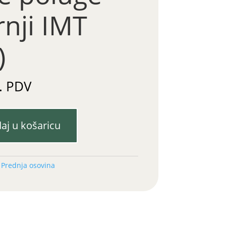
nji IMT
)
. PDV
aj u košaricu
:
Prednja osovina