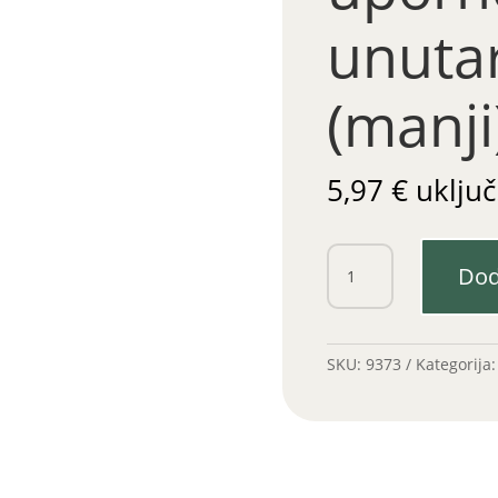
unutar
(manji
5,97
€
uključ
Kuglasti
Dod
oslonac
uporne
poluge
unutarnji
SKU:
9373
Kategorija
IMT
(manji)
količina