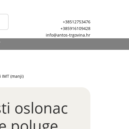
+38512753476
+385916109428
info@antos-trgovina.hr
T
 IMT (manji)
ti oslonac
e poluge