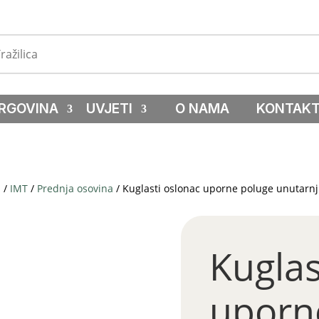
RGOVINA
UVJETI
O NAMA
KONTAK
a
/
IMT
/
Prednja osovina
/ Kuglasti oslonac uporne poluge unutarnji
Kuglas
uporn