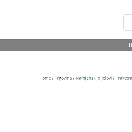
T
Home
/
Trgovina
/
Namjenski dijelovi
/
Traktor