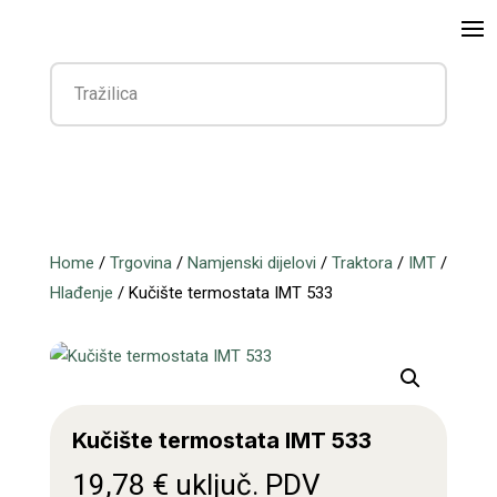
Home
/
Trgovina
/
Namjenski dijelovi
/
Traktora
/
IMT
/
Hlađenje
/ Kučište termostata IMT 533
Kučište termostata IMT 533
19,78
€
uključ. PDV