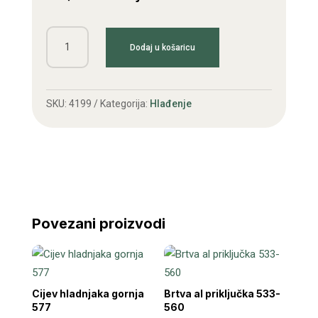
Kučište
Dodaj u košaricu
termostata
IMT
533
SKU:
4199
Kategorija:
Hlađenje
količina
Povezani proizvodi
Cijev hladnjaka gornja
Brtva al priključka 533-
577
560