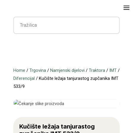
Home
/
Trgovina
/
Namjenski dijelovi
/
Traktora
/
IMT
/
Diferencijal
/ Kučište ležaja tanjurastog zupčanika IMT
533/9
Kučište ležaja tanjurastog