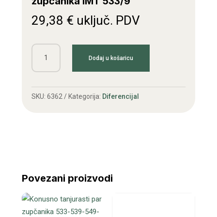
zupčanika IMT 533/9
29,38
€
uključ. PDV
Kučište
Dodaj u košaricu
ležaja
tanjurastog
zupčanika
SKU:
6362
Kategorija:
Diferencijal
IMT
533/9
količina
Povezani proizvodi