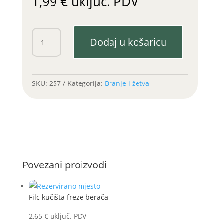
1,99
€
uključ. PDV
Kučište
Dodaj u košaricu
ležaja
62/3
količina
SKU:
257
Kategorija:
Branje i žetva
Povezani proizvodi
Filc kučišta freze berača
2,65
€
uključ. PDV