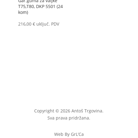
Gar.guma za valjke
T75,T80, DKP 5501 (24
kom)
216,00
€
uključ. PDV
Copyright © 2026 Antoš Trgovina.
Sva prava pridržana.
Web By GrL’Ca