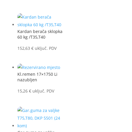
Kardan berača sklopka
60 kg /T35,T40
152,63
€
uključ. PDV
Kl.remen 17×1750 Li
nazubljen
15,26
€
uključ. PDV