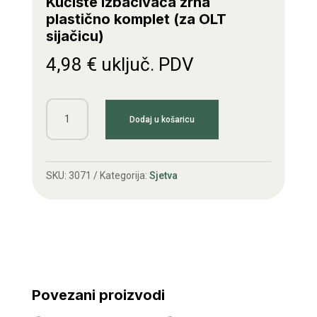
Kučište izbacivača zrna
plastično komplet (za OLT
sijačicu)
4,98
€
uključ. PDV
Kučište
Dodaj u košaricu
izbacivača
zrna
plastično
SKU:
3071
Kategorija:
Sjetva
komplet
(za
OLT
sijačicu)
količina
Povezani proizvodi