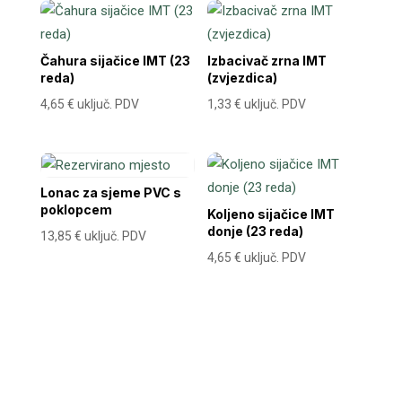
Čahura sijačice IMT (23
Izbacivač zrna IMT
reda)
(zvjezdica)
4,65
€
uključ. PDV
1,33
€
uključ. PDV
Lonac za sjeme PVC s
poklopcem
Koljeno sijačice IMT
donje (23 reda)
13,85
€
uključ. PDV
4,65
€
uključ. PDV