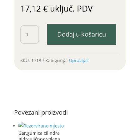
17,12
€
uključ. PDV
Krajnik
Dodaj u košaricu
spone
IMT
560
M20x1,5
SKU:
1713
Kategorija:
Upravljač
K15
desni
količina
Povezani proizvodi
Gar.gumica cilindra
hidrauličnog volana