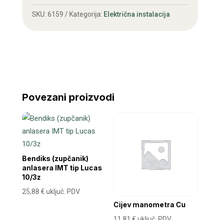
količina
SKU:
6159
Kategorija:
Električna instalacija
Povezani proizvodi
Bendiks (zupčanik)
anlasera IMT tip Lucas
10/3z
25,88
€
uključ. PDV
Cijev manometra Cu
11,81
€
uključ. PDV