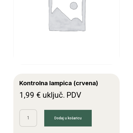
Kontrolna lampica (crvena)
1,99
€
uključ. PDV
Kontrolna
Dodaj u košaricu
lampica
(crvena)