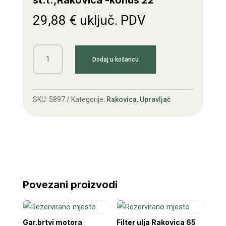
st.t.,Rakovica -konus 22
29,88
€
uključ. PDV
Kolo
Dodaj u košaricu
volana
IMT
558,
SKU:
5897
Kategorije:
Rakovica
,
Upravljač
577
st.t.,Rakovica
-
konus
22
količina
Povezani proizvodi
Gar.brtvi motora
Filter ulja Rakovica 65