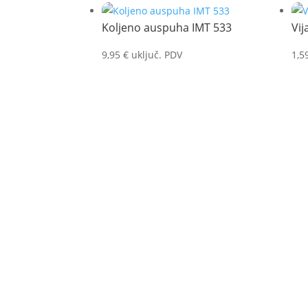
Koljeno auspuha IMT 533
Vij
9,95
€
uključ. PDV
1,5