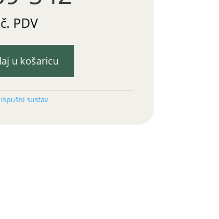
uč. PDV
aj u košaricu
:
Ispušni sustav