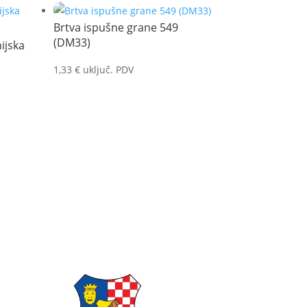
Brtva ispušne grane 549
(DM33)
ijska
1,33
€
uključ. PDV