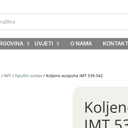
RGOVINA
UVJETI
O NAMA
KONTAK
a
/
IMT
/
Ispušni sustav
/ Koljeno auspuha IMT 539-542
Kolje
IMT 5