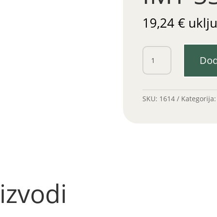
19,24
€
uklj
Koljeno
Dod
auspuha
IMT
539-
542
SKU:
1614
Kategorija
količina
izvodi