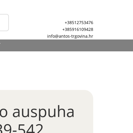
+38512753476
+385916109428
info@antos-trgovina.hr
T
no auspuha
39-542