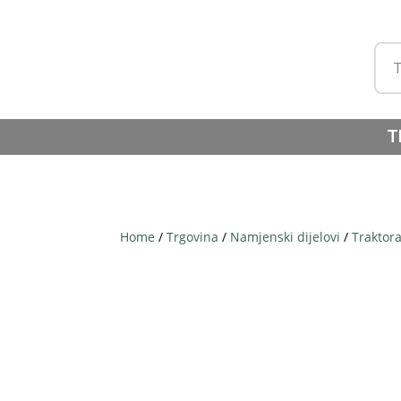
T
Home
/
Trgovina
/
Namjenski dijelovi
/
Traktor