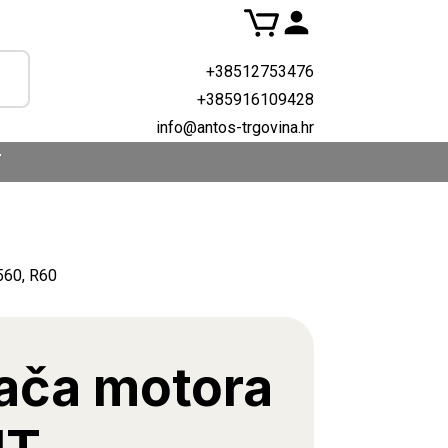
+38512753476
+385916109428
info@antos-trgovina.hr
T
560, R60
jača motora