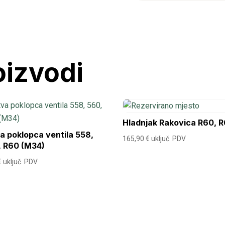
542,558-
560,
R60
količina
oizvodi
Hladnjak Rakovica R60, 
a poklopca ventila 558,
165,90
€
uključ. PDV
, R60 (M34)
€
uključ. PDV