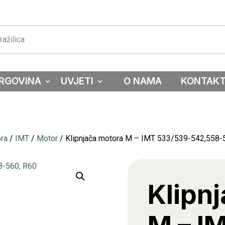
RGOVINA
UVJETI
O NAMA
KONTAK
ora
/
IMT
/
Motor
/ Klipnjača motora M – IMT 533/539-542,558-
Klipn