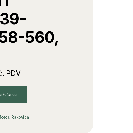
MT
39-
58-560,
č. PDV
u košaricu
otor
,
Rakovica