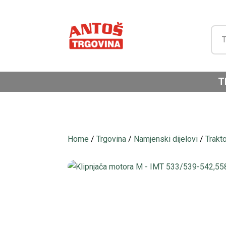
T
Home
/
Trgovina
/
Namjenski dijelovi
/
Trakt