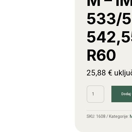
M – I
533/5
542,5
R60
25,88
€
uklju
Klipnjača
Dodaj 
motora
M
-
SKU:
1608
Kategorije:
M
IMT
533/539-