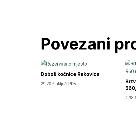
Povezani pr
Doboš kočnice Rakovica
Brtv
29,20
€
uključ. PDV
560
4,38