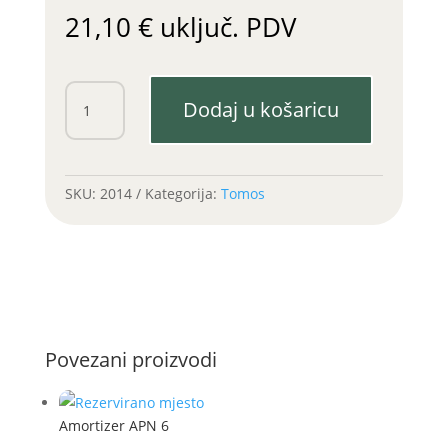
21,10
€
uključ. PDV
Klipni
Dodaj u košaricu
komplet
fi
38,5
/bolcn
SKU:
2014
Kategorija:
Tomos
fi
10mm
količina
Povezani proizvodi
Amortizer APN 6