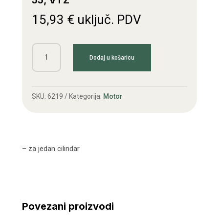
55, VTZ
15,93
€
uključ. PDV
Klavijatura
Dodaj u košaricu
ventila
T25,
T40,
SKU:
6219
Kategorija:
Motor
LTZ
55,
VTZ
količina
– za jedan cilindar
Povezani proizvodi