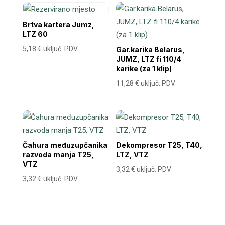
Brtva kartera Jumz,
LTZ 60
5,18
€
uključ. PDV
Gar.karika Belarus,
JUMZ, LTZ fi 110/4
karike (za 1 klip)
11,28
€
uključ. PDV
Čahura međuzupčanika
Dekompresor T25, T40,
razvoda manja T25,
LTZ, VTZ
VTZ
3,32
€
uključ. PDV
3,32
€
uključ. PDV