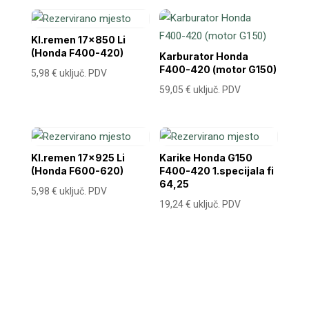
Kl.remen 17×850 Li
(Honda F400-420)
Karburator Honda
F400-420 (motor G150)
5,98
€
uključ. PDV
59,05
€
uključ. PDV
Kl.remen 17×925 Li
Karike Honda G150
(Honda F600-620)
F400-420 1.specijala fi
64,25
5,98
€
uključ. PDV
19,24
€
uključ. PDV