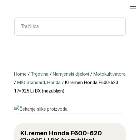
Home
/
Trgovina
/
Namjenski dijelovi
/
Motokultivatora
/
MIO Standard, Honda
/ Kl.remen Honda F600-620
17×925 Li BX (nazubljen)
Kl.remen Honda F600-620