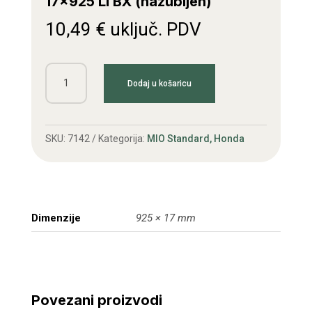
17×925 Li BX (nazubljen)
10,49
€
uključ. PDV
Kl.remen
Dodaj u košaricu
Honda
F600-
620
SKU:
7142
Kategorija:
MIO Standard, Honda
17x925
Li
BX
(nazubljen)
Dimenzije
925 × 17 mm
količina
Povezani proizvodi