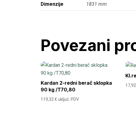
Dimenzije
1831 mm
Povezani pr
Kl.r
Kardan 2-redni berač sklopka
17,9
90 kg /T70,80
119,32
€
uključ. PDV