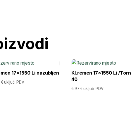
oizvodi
emen 17×1550 Li nazubljen
Kl.remen 17×1550 Li /Tor
40
2
€
uključ. PDV
6,97
€
uključ. PDV