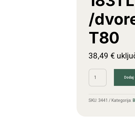
1831 
/dvor
T80
38,49
€
uklju
Kl.remen
Dodaj 
3HB
1831
La
SKU:
3441
Kategorija:
B
/dvoredni
berač
T80
količina