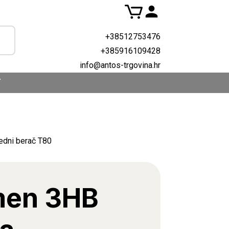
+38512753476
+385916109428
info@antos-trgovina.hr
T
edni berač T80
men 3HB