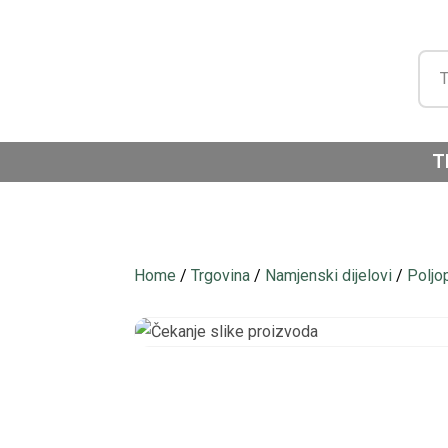
T
Home
/
Trgovina
/
Namjenski dijelovi
/
Poljo