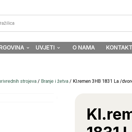
RGOVINA
UVJETI
O NAMA
KONTAK
privrednih strojeva
/
Branje i žetva
/ Kl.remen 3HB 1831 La /dvor
Kl.re