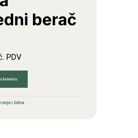
La
edni berač
č. PDV
u košaricu
ranje i žetva