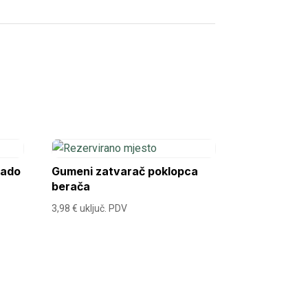
nado
Gumeni zatvarač poklopca
berača
3,98
€
uključ. PDV