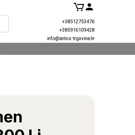
+38512753476
+385916109428
info@antos-trgovina.hr
T
men