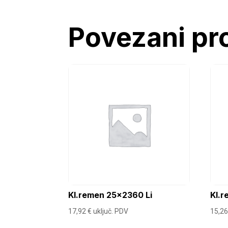
Povezani pr
Kl.remen 25×2360 Li
Kl.r
17,92
€
uključ. PDV
15,2