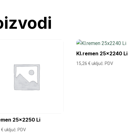
oizvodi
Kl.remen 25×2240 Li
15,26
€
uključ. PDV
emen 25×2250 Li
6
€
uključ. PDV