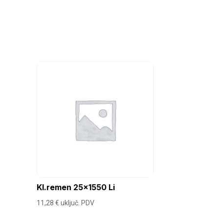
Kl.remen 25×1550 Li
11,28
€
uključ. PDV