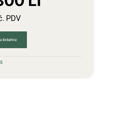
00 Li
č. PDV
u košaricu
5