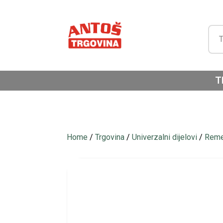
T
Home
/
Trgovina
/
Univerzalni dijelovi
/
Reme