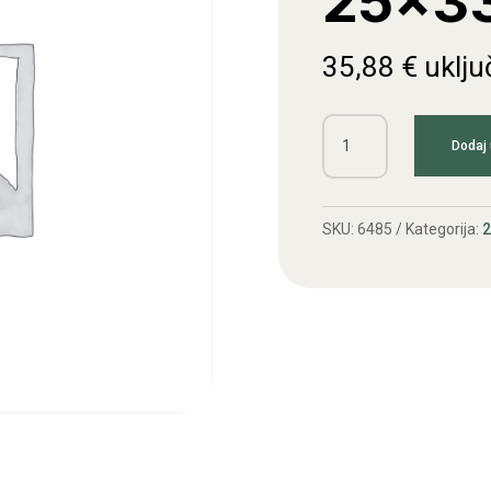
25×33
35,88
€
uklju
Kl.remen
Dodaj 
25x3300
Li
količina
SKU:
6485
Kategorija:
2