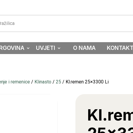
RGOVINA
UVJETI
O NAMA
KONTAK
nje i remenice
/
Klinasto
/
25
/ Kl.remen 25×3300 Li
Kl.re