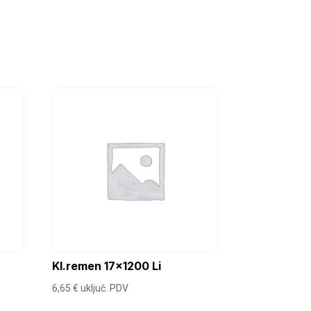
Kl.remen 17×1200 Li
6,65
€
uključ. PDV