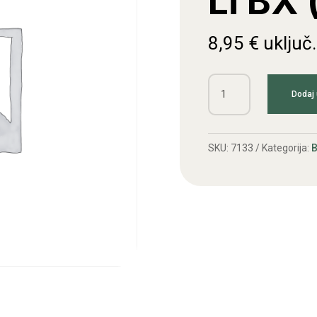
Li BX 
8,95
€
uključ
Kl.remen
Dodaj 
17x850
Li
BX
SKU:
7133
Kategorija:
B
(nazubljen)
količina