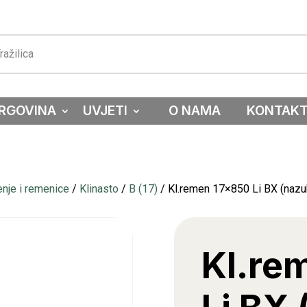
RGOVINA
UVJETI
O NAMA
KONTAK
nje i remenice
/
Klinasto
/
B (17)
/ Kl.remen 17×850 Li BX (nazu
Kl.re