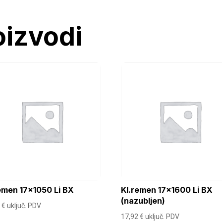
oizvodi
emen 17×1050 Li BX
Kl.remen 17×1600 Li BX
(nazubljen)
0
€
uključ. PDV
17,92
€
uključ. PDV