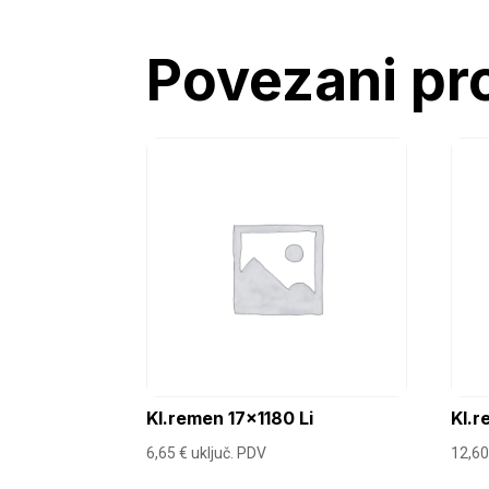
Povezani pr
Kl.remen 17×1180 Li
Kl.r
6,65
€
uključ. PDV
12,6