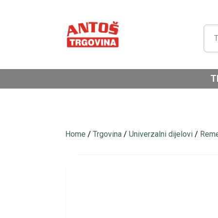
T
Home
/
Trgovina
/
Univerzalni dijelovi
/
Reme