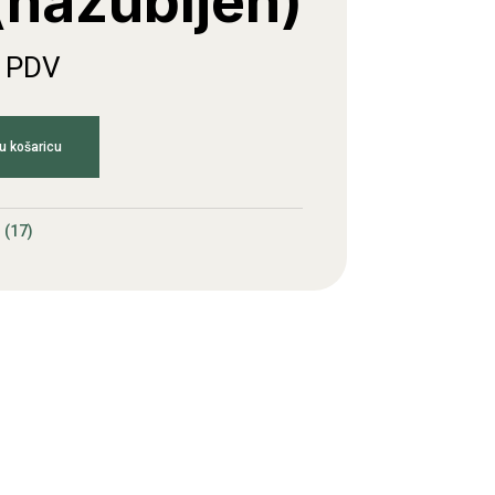
(nazubljen)
. PDV
u košaricu
 (17)