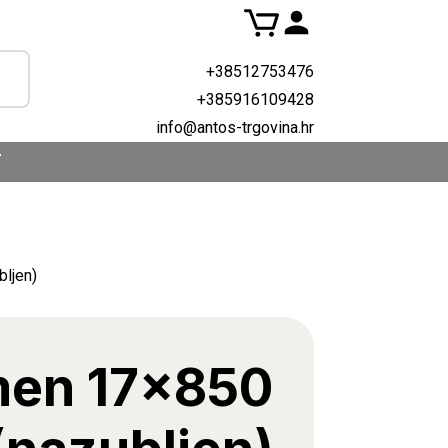
+38512753476
+385916109428
info@antos-trgovina.hr
T
bljen)
men 17×850