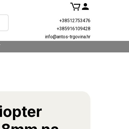
+38512753476
+385916109428
info@antos-trgovina.hr
T
iopter