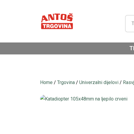
T
Home
/
Trgovina
/
Univerzalni dijelovi
/
Rasv