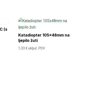
C (s
Katadiopter 105x48mm na
ljepilo žuti
1,33
€
uključ. PDV