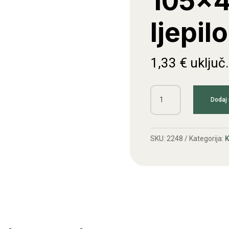
105x
ljepil
1,33
€
uključ
Katadiopter
Dodaj 
105x48mm
na
ljepilo
SKU:
2248
Kategorija:
K
crveni
količina