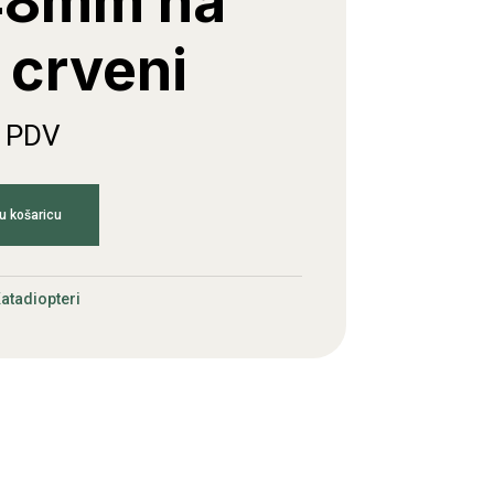
48mm na
o crveni
. PDV
u košaricu
atadiopteri