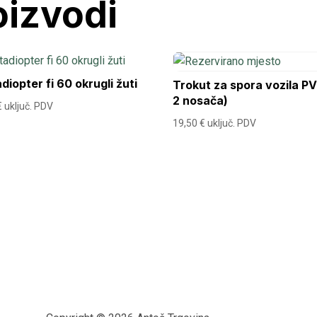
oizvodi
diopter fi 60 okrugli žuti
Trokut za spora vozila PV
2 nosača)
€
uključ. PDV
19,50
€
uključ. PDV