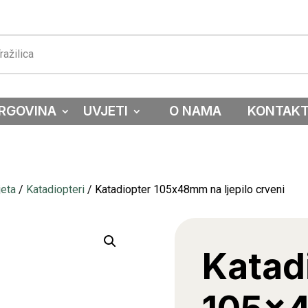
RGOVINA
UVJETI
O NAMA
KONTAK
jeta
/
Katadiopteri
/ Katadiopter 105x48mm na ljepilo crveni
Katad