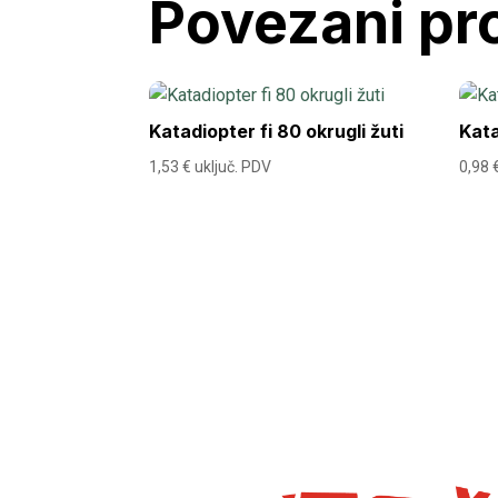
Povezani pr
Katadiopter fi 80 okrugli žuti
Kata
1,53
€
uključ. PDV
0,98