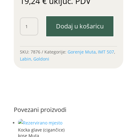
19,24
€
uključ. PDV
Karike
Dodaj u košaricu
LA
300
2.specijala
fi
SKU:
7876
Kategorije:
Gorenje Muta
,
IMT 507
,
77
Labin, Goldoni
količina
Povezani proizvodi
Kocka glave (cigančice)
kose Muta