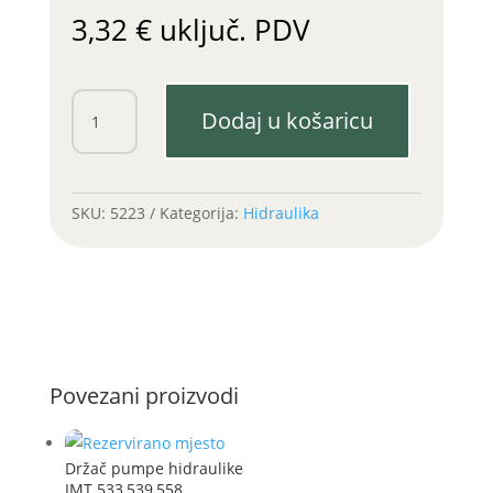
3,32
€
uključ. PDV
Karika
Dodaj u košaricu
klipa
hidraulike
IMT
540-
SKU:
5223
Kategorija:
Hidraulika
549,560-
577
(1
kom)
količina
Povezani proizvodi
Držač pumpe hidraulike
IMT 533,539,558