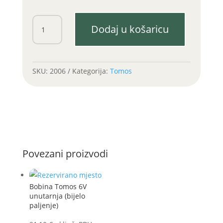
Karika
Dodaj u košaricu
38,5x2mm
(1
komad)
količina
SKU:
2006
Kategorija:
Tomos
Povezani proizvodi
Bobina Tomos 6V
unutarnja (bijelo
paljenje)