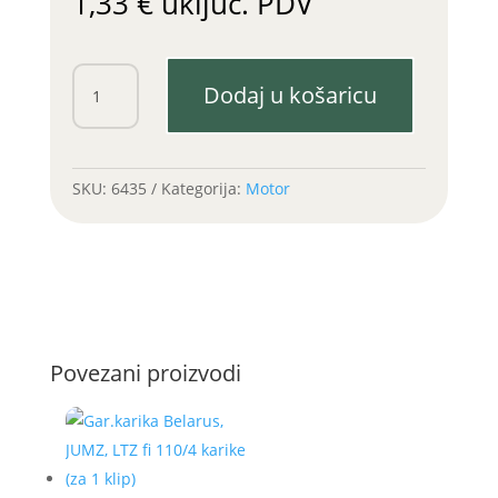
1,33
€
uključ. PDV
Gumica
Dodaj u košaricu
filtera
ulja
T25
količina
SKU:
6435
Kategorija:
Motor
Povezani proizvodi