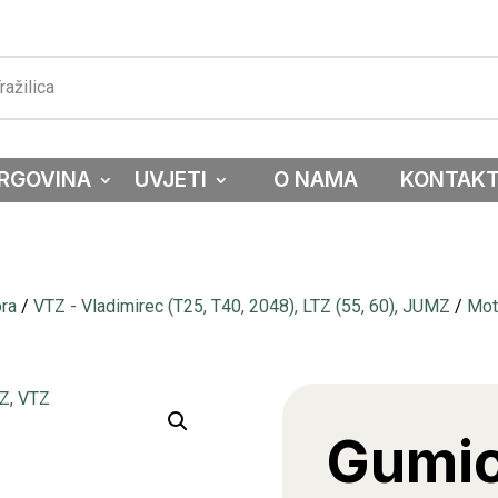
RGOVINA
UVJETI
O NAMA
KONTAK
ora
/
VTZ - Vladimirec (T25, T40, 2048), LTZ (55, 60), JUMZ
/
Mot
Gumic