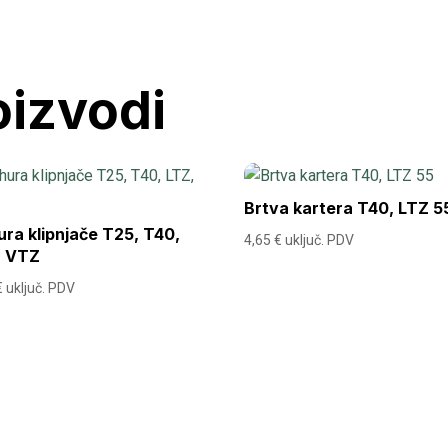
VTZ
količina
oizvodi
Brtva kartera T40, LTZ 5
ra klipnjače T25, T40,
4,65
€
uključ. PDV
, VTZ
€
uključ. PDV