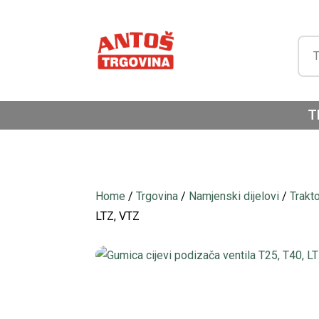
T
Home
/
Trgovina
/
Namjenski dijelovi
/
Trakt
LTZ, VTZ