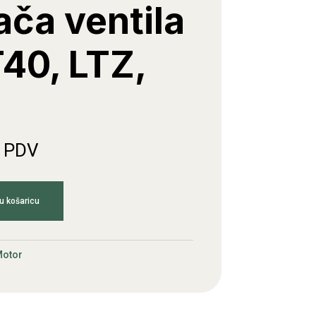
ača ventila
40, LTZ,
. PDV
u košaricu
otor