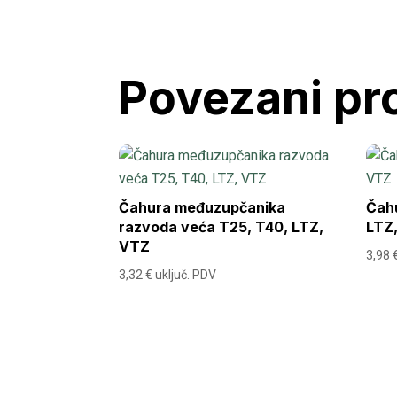
Povezani pr
Čahura međuzupčanika
Čahu
razvoda veća T25, T40, LTZ,
LTZ
VTZ
3,98
3,32
€
uključ. PDV