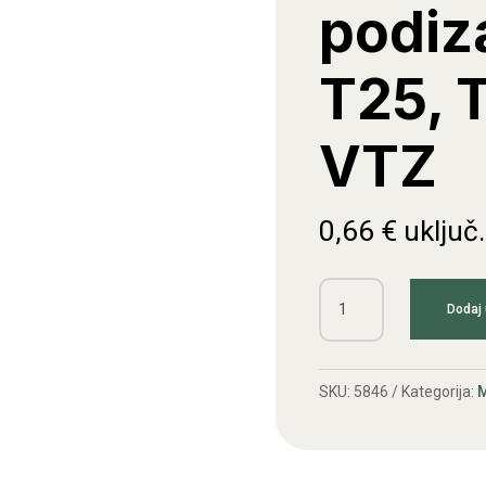
podiz
T25, T
VTZ
0,66
€
uključ
Gumica
Dodaj 
cijevi
podizača
ventila
SKU:
5846
Kategorija:
M
T25,
T40,
LTZ,