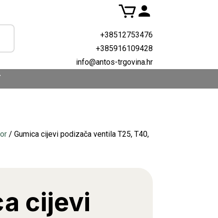
+38512753476
+385916109428
info@antos-trgovina.hr
T
or
/ Gumica cijevi podizača ventila T25, T40,
a cijevi