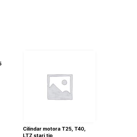
5
Cilindar motora T25, T40,
LTZ stari tip